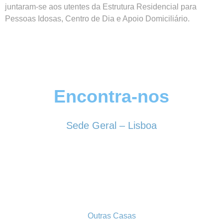
juntaram-se aos utentes da Estrutura Residencial para
Pessoas Idosas, Centro de Dia e Apoio Domiciliário.
Encontra-nos
Sede Geral – Lisboa
Rua Sociedade Farmacêutica, 39
1150-338 LISBOA
Tel. 213 513 060
conselhogeral@iscf.pt
Outras Casas