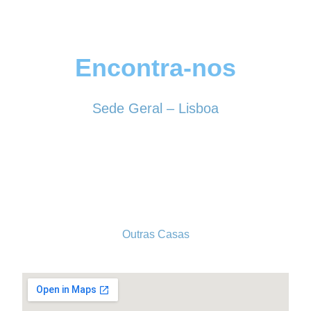
Encontra-nos
Sede Geral – Lisboa
Rua Sociedade Farmacêutica, 39
1150-338 LISBOA
Tel. 213 513 060
conselhogeral@iscf.pt
Outras Casas