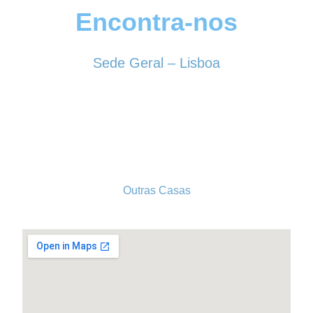
Encontra-nos
Sede Geral – Lisboa
Rua Sociedade Farmacêutica, 39
1150-338 LISBOA
Tel. 213 513 060
conselhogeral@iscf.pt
Outras Casas