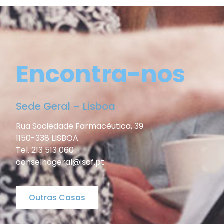
Encontra-nos
Sede Geral – Lisboa
Rua Sociedade Farmacêutica, 39
1150-338 LISBOA
Tel. 213 513 060
conselhogeral@iscf.pt
Outras Casas