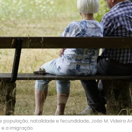
 população, natalidade e fecundidade, João M. Videira
 e a imigração.