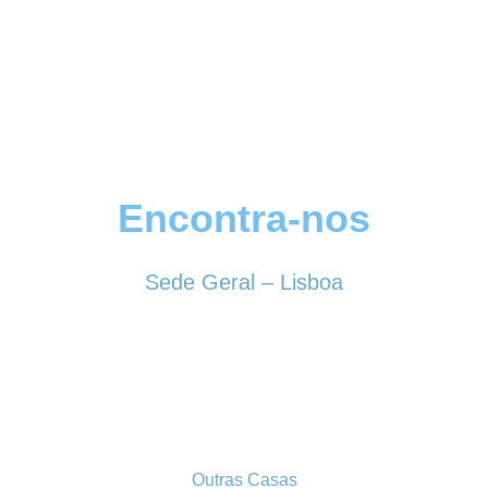
Encontra-nos
Sede Geral – Lisboa
Rua Sociedade Farmacêutica, 39
1150-338 LISBOA
Tel. 213 513 060
conselhogeral@iscf.pt
Outras Casas