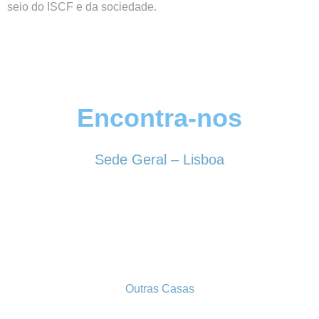
seio do ISCF e da sociedade.
Encontra-nos
Sede Geral – Lisboa
Rua Sociedade Farmacêutica, 39
1150-338 LISBOA
Tel. 213 513 060
conselhogeral@iscf.pt
Outras Casas