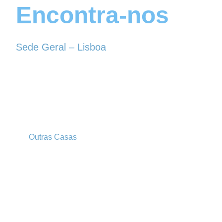
Encontra-nos
Sede Geral – Lisboa
Rua Sociedade Farmacêutica, 39
1150-338 LISBOA
Tel. 213 513 060
conselhogeral@iscf.pt
Outras Casas