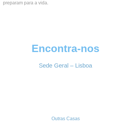
preparam para a vida.
Encontra-nos
Sede Geral – Lisboa
Rua Sociedade Farmacêutica, 39
1150-338 LISBOA
Tel. 213 513 060
conselhogeral@iscf.pt
Outras Casas