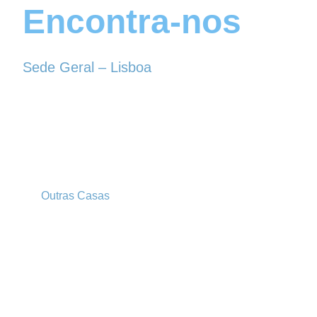
Encontra-nos
Sede Geral – Lisboa
Rua Sociedade Farmacêutica, 39
1150-338 LISBOA
Tel. 213 513 060
conselhogeral@iscf.pt
Outras Casas