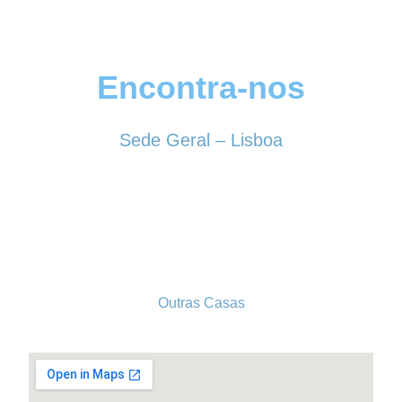
Encontra-nos
Sede Geral – Lisboa
Rua Sociedade Farmacêutica, 39
1150-338 LISBOA
Tel. 213 513 060
conselhogeral@iscf.pt
Outras Casas