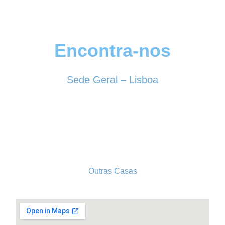
Encontra-nos
Sede Geral – Lisboa
Rua Sociedade Farmacêutica, 39
1150-338 LISBOA
Tel. 213 513 060
conselhogeral@iscf.pt
Outras Casas