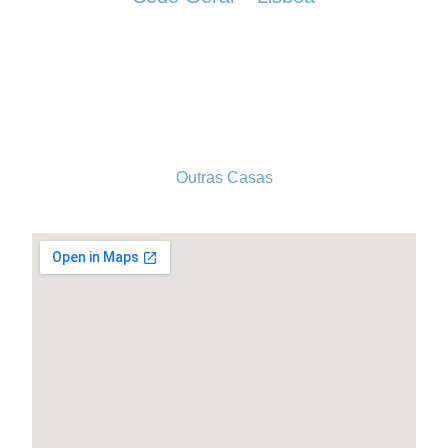
Rua Sociedade Farmacêutica, 39
1150-338 LISBOA
Tel. 213 513 060
conselhogeral@iscf.pt
Outras Casas