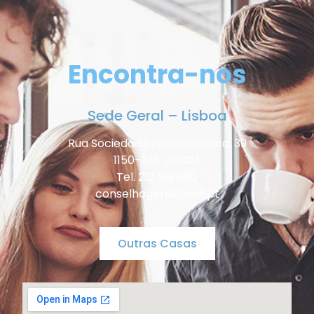
Encontra-nos
Sede Geral – Lisboa
Rua Sociedade Farmacêutica, 39
1150-338 LISBOA
Tel. 213 513 060
conselhogeral@iscf.pt
Outras Casas