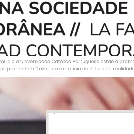
mília e a Universidade Católica Portuguesa estão a promo
 pretendem “fazer um exercício de leitura da realidade 