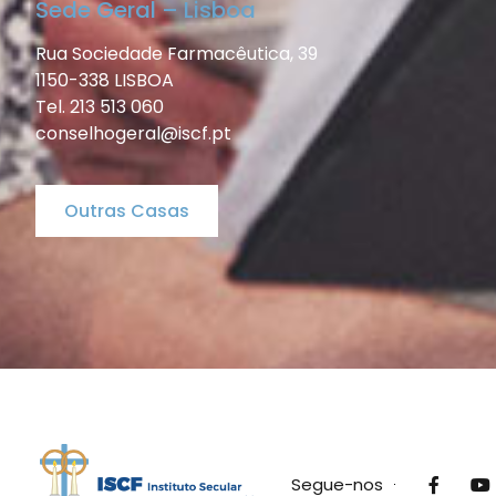
Sede Geral – Lisboa
Rua Sociedade Farmacêutica, 39
1150-338 LISBOA
Tel. 213 513 060
conselhogeral@iscf.pt
Outras Casas
Segue-nos