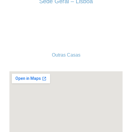
Sede Geral – Lisboa
Rua Sociedade Farmacêutica, 39
1150-338 LISBOA
Tel. 213 513 060
conselhogeral@iscf.pt
Outras Casas