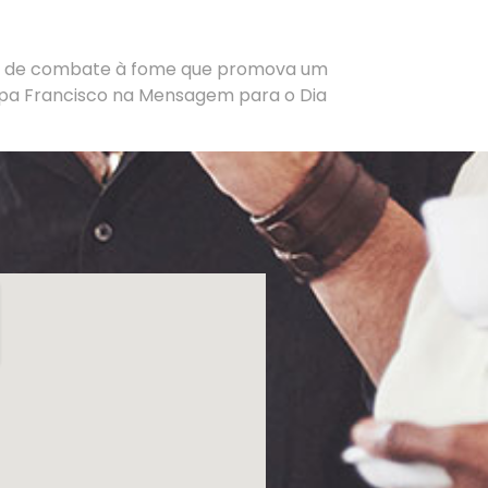
ial de combate à fome que promova um
apa Francisco na Mensagem para o Dia