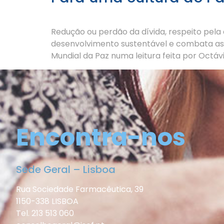
Redução ou perdão da dívida, respeito pel
desenvolvimento sustentável e combata as 
Mundial da Paz numa leitura feita por Octáv
Encontra-nos
Sede Geral – Lisboa
Rua Sociedade Farmacêutica, 39
1150-338 LISBOA
Tel. 213 513 060