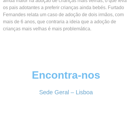
ainda maior na adoção de crianças mais velhas, o que leva
os pais adotantes a preferir crianças ainda bebés. Furtado
Fernandes relata um caso de adoção de dois irmãos, com
mais de 6 anos, que contraria a ideia que a adoção de
crianças mais velhas é mais problemática.
Encontra-nos
Sede Geral – Lisboa
Rua Sociedade Farmacêutica, 39
1150-338 LISBOA
Tel. 213 513 060
conselhogeral@iscf.pt