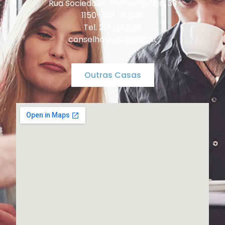
Rua Sociedade Farmacêutica, 39
1150-338 LISBOA
Tel. 213 513 060
conselhogeral@iscf.pt
Outras Casas