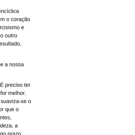
ncíclica
com o coração
rcisismo e
o outro
esultado,
ce a nossa
É preciso ter
for melhor.
 suaviza-se o
or que o
ntes,
deza, a
ngo prazo,