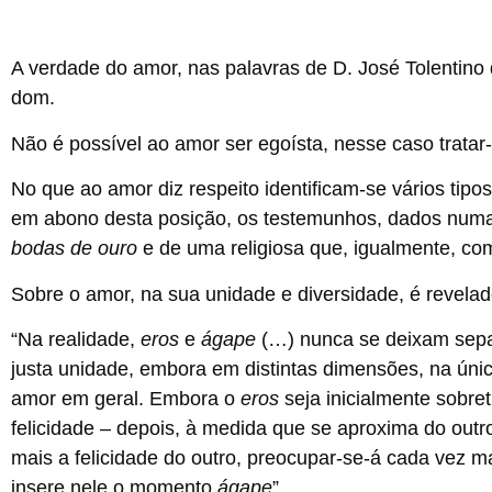
A verdade do amor, nas palavras de D. José Tolentino
dom.
Não é possível ao amor ser egoísta, nesse caso tratar
No que ao amor diz respeito identificam-se vários tip
em abono desta posição, os testemunhos, dados numa 
bodas de ouro
e de uma religiosa que, igualmente, c
Sobre o amor, na sua unidade e diversidade, é revelad
“Na realidade,
eros
e
ágape
(…) nunca se deixam sepa
justa unidade, embora em distintas dimensões, na únic
amor em geral. Embora o
eros
seja inicialmente sobr
felicidade – depois, à medida que se aproxima do outr
mais a felicidade do outro, preocupar-se-á cada vez ma
insere nele o momento
ágape
”.