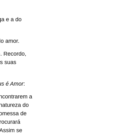
ga e a do
do amor.
.
Recordo,
as suas
s é Amor
:
ncontrarem a
 natureza do
promessa de
rocurará
 Assim se