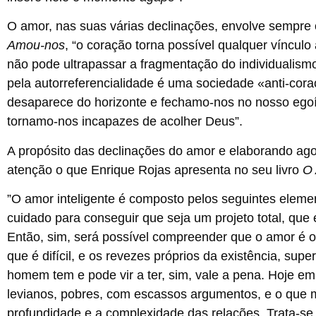
O amor, nas suas várias declinações, envolve sempre 
Amou-nos
, “o coração torna possível qualquer víncul
não pode ultrapassar a fragmentação do individualis
pela autorreferencialidade é uma sociedade «anti-cora
desaparece do horizonte e fechamo-nos no nosso ego
tornamo-nos incapazes de acolher Deus”.
A propósito das declinações do amor e elaborando ago
atenção o que Enrique Rojas apresenta no seu livro
O 
”O amor inteligente é composto pelos seguintes element
cuidado para conseguir que seja um projeto total, que
Então, sim, será possível compreender que o amor é o
que é difícil, e os revezes próprios da existência, su
homem tem e pode vir a ter, sim, vale a pena. Hoje em
levianos, pobres, com escassos argumentos, e o que
profundidade e a complexidade das relações. Trata-se