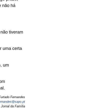
e não há
 não tiveram
r uma certa
o, um
com
al.
Furtado Fernandes
.fernandes@sapo.pt
 Jornal da Família