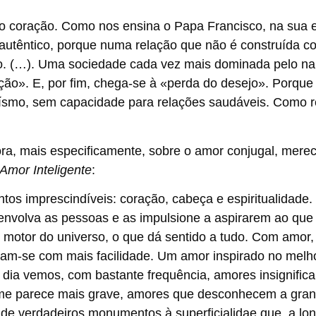
o coração.
Como nos ensina o Papa Francisco, na sua e
o autêntico, porque numa relação que não é construída 
mo. (…). Uma sociedade cada vez mais dominada pelo na
ção». E, por fim, chega-se à «perda do desejo». Porque 
ísmo, sem capacidade para relações saudáveis. Como r
ra, mais especificamente, sobre o amor conjugal, mere
Amor Inteligente
:
os imprescindíveis: coração, cabeça e espiritualidade. 
 envolva as pessoas e as impulsione a aspirarem ao que 
 motor do universo, o que dá sentido a tudo. Com amor,
peram-se com mais facilidade. Um amor inspirado no melh
 dia vemos, com bastante frequência, amores insignifica
 me parece mais grave, amores que desconhecem a gran
 de verdadeiros monumentos à superficialidae que, a lo