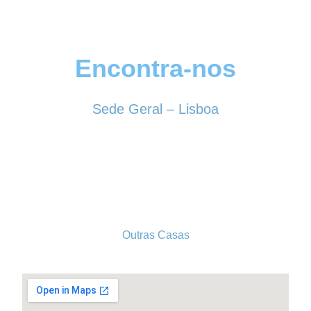
Encontra-nos
Sede Geral – Lisboa
Rua Sociedade Farmacêutica, 39
1150-338 LISBOA
Tel. 213 513 060
conselhogeral@iscf.pt
Outras Casas