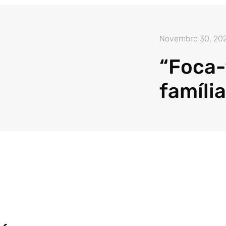
Novembro 30, 20
“Foca-
famíli