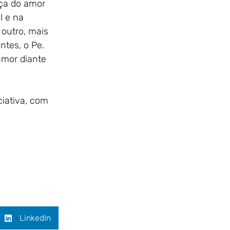
rça do amor
l e na
 outro, mais
tes, o Pe.
amor diante
ciativa, com
LinkedIn