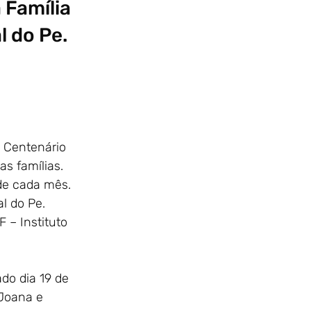
 Família
 do Pe.
o Centenário
as famílias.
de cada mês.
l do Pe.
 – Instituto
do dia 19 de
 Joana e