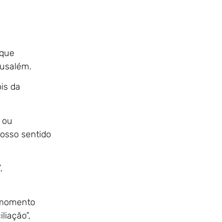
 que
rusalém.
is da
 ou
nosso sentido
,
 momento
liação”,