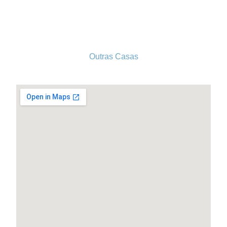
Tel. 213 513 060
conselhogeral@iscf.pt
Outras Casas