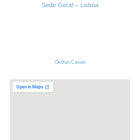
Sede Geral – Lisboa
Rua Sociedade Farmacêutica, 39
1150-338 LISBOA
Tel. 213 513 060
conselhogeral@iscf.pt
Outras Casas